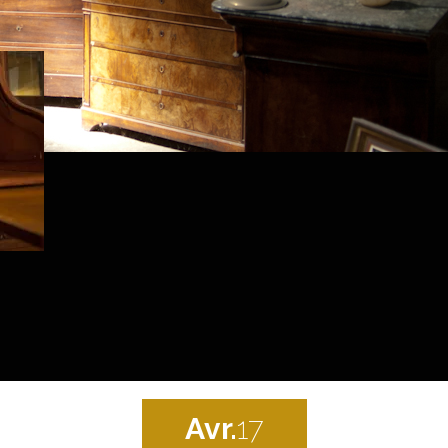
Avr.
17